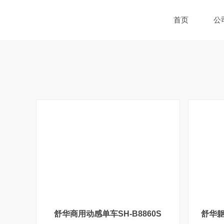
首页
公
舒华商用动感单车SH-B8860S
舒华躯