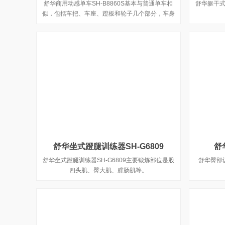
舒华商用动感单车SH-B8860S基本与普通单车相
舒华躯干式
似，包括车把、车座、蹬板和轮子几个部分，车身
稳固地联结为一个整体。与普通单车不同的是，它
的结构可以做很大的调整，使骑行的人感觉更舒
适。
舒华坐式蹬腿训练器SH-G6809
舒
舒华坐式蹬腿训练器SH-G6809主要锻炼部位是股
舒华臀部训
四头肌、臀大肌、腓肠肌等。