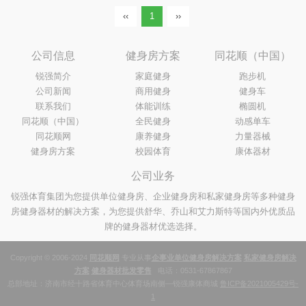
身器材进行锻炼，我们可以增强身体健
‹‹
1
››
康、预防疾病，并改善身体素质。然
而，使用前我们需要了解和指导，以确
保安全和效果。让我们积极运用健身器
公司信息
健身房方案
同花顺（中国）
材，建立健康的生活方式，追求更高品
锐强简介
家庭健身
跑步机
质的生活。
公司新闻
商用健身
健身车
联系我们
体能训练
椭圆机
同花顺（中国）
全民健身
动感单车
同花顺网
康养健身
力量器械
健身房方案
校园体育
康体器材
公司业务
锐强体育集团为您提供单位健身房、企业健身房和私家健身房等多种健身
房健身器材的解决方案，为您提供舒华、乔山和艾力斯特等国内外优质品
牌的健身器材优选选择。
Copyright © 2006-2024
同花顺网
专业从事
企事业单位健身房解决方案
私家健身房解决
方案
健身器材批发零售
电话：0531-67867867
总部地址：济南市经十路省体育中心体育场南侧—锐强康体商城
鲁ICP备2021005429号-
1