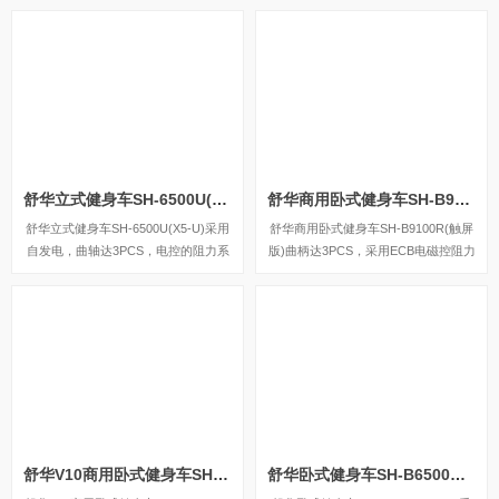
还可以即时显示心跳和转速等数据，同
时，SH-B9100U提供多项科学运动处
方，更轻松掌握运动节奏。
舒华立式健身车SH-6500U(X5-U)
舒华商用卧式健身车SH-B9100R(触屏版)
舒华立式健身车SH-6500U(X5-U)采用
舒华商用卧式健身车SH-B9100R(触屏
自发电，曲轴达3PCS，电控的阻力系
版)曲柄达3PCS，采用ECB电磁控阻力
统，设有24段阻力等级，拥有7.5kg的
系统，设有32级阻力等级。
磁控轮。
舒华V10商用卧式健身车SH-B9100R(LED版)
舒华卧式健身车SH-B6500R(X5-R)