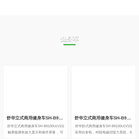
健身车
舒华立式商用健身车SH-B9100U(V10)触屏版
舒华立式商用健身车SH-B9100U(V10)LED版
舒华立式商用健身车SH-B9100U(V10)
舒华卧式商用健身车SH-B9100U(V10)
触屏版拥有超大显示和操作屏幕， 可
采用自发电，40段电磁控阻力系统，9.
以任意设置阻力、时间和距离等参数，
3kg飞轮重量。